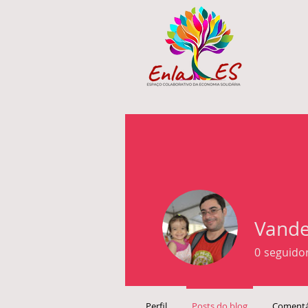
Vande
0
seguido
Perfil
Posts do blog
Comentá