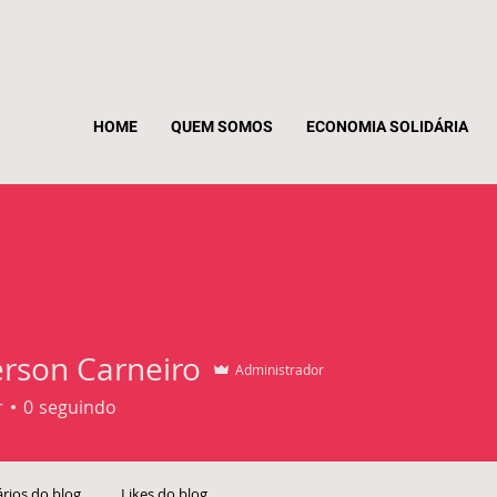
HOME
QUEM SOMOS
ECONOMIA SOLIDÁRIA
rson Carneiro
Administrador
r
0
seguindo
rios do blog
Likes do blog