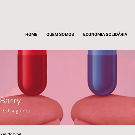
HOME
QUEM SOMOS
ECONOMIA SOLIDÁRIA
 Barry
r
0
seguindo
ikes do blog