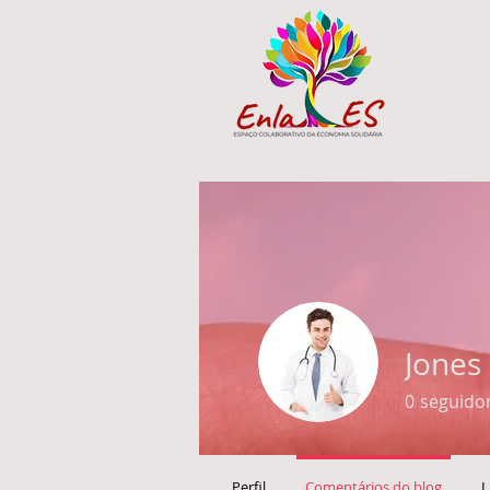
Jones
0
seguido
Perfil
Comentários do blog
L