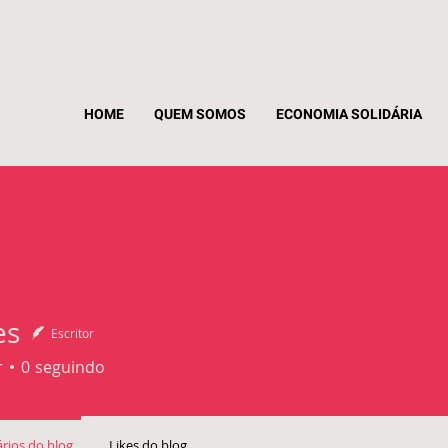
HOME
QUEM SOMOS
ECONOMIA SOLIDÁRIA
es
Escritor
r
0
seguindo
rios do blog
Likes do blog