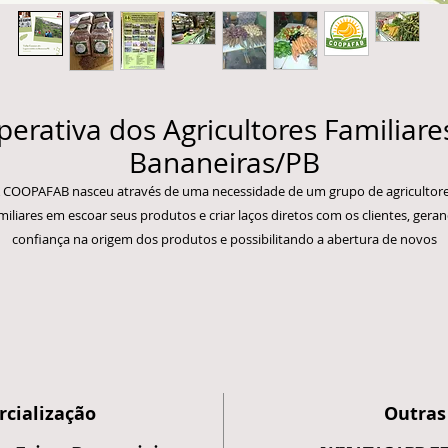
rativa dos Agricultores Familiare
Bananeiras/PB
 COOPAFAB nasceu através de uma necessidade de um grupo de agricultor
miliares em escoar seus produtos e criar laços diretos com os clientes, gera
confiança na origem dos produtos e possibilitando a abertura de novos
horizontes partindo de uma organização mais organizada.
Os primeiros encontros começaram entre os anos de 2010 e 2011, tendo se
tatuto e primeira diretoria concretizados em 15 de novembro de 2011. No 
seguinte, 2012, veio o registro das atividades perante a Receita Federal e a
conseguinte emissão da Declaração de Aptidão ao PRONAF (DAP), que é “o
documento que identifica o agricultor familiar e/ou suas formas associativa
rganizadas em pessoas jurídicas e confere a estes o direito a acessar polític
cialização
Outras
públicas, como o Pronaf, o Programa de Aquisição de Alimentos – PAA,